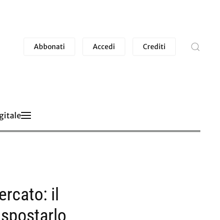
Abbonati
Accedi
Crediti
gitale
rcato: il
 spostarlo