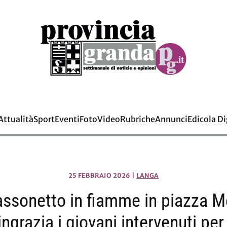
Attualità
Sport
Eventi
Foto
Video
Rubriche
Annunci
Edicola Di
25 FEBBRAIO 2026
|
LANGA
assonetto in fiamme in piazza Me
ingrazia i giovani intervenuti per