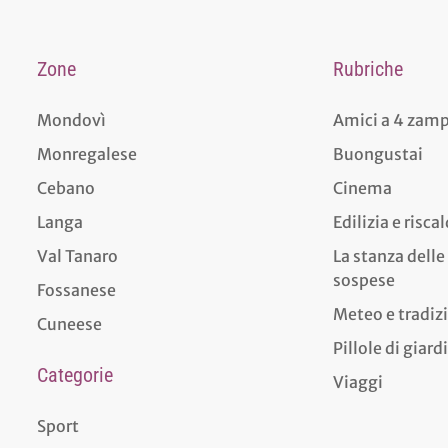
Zone
Rubriche
Mondovì
Amici a 4 zam
Monregalese
Buongustai
Cebano
Cinema
Langa
Edilizia e risc
Val Tanaro
La stanza delle
sospese
Fossanese
Meteo e tradiz
Cuneese
Pillole di giar
Categorie
Viaggi
Sport