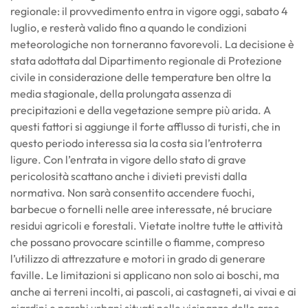
regionale: il provvedimento entra in vigore oggi, sabato 4
luglio, e resterà valido fino a quando le condizioni
meteorologiche non torneranno favorevoli. La decisione è
stata adottata dal Dipartimento regionale di Protezione
civile in considerazione delle temperature ben oltre la
media stagionale, della prolungata assenza di
precipitazioni e della vegetazione sempre più arida. A
questi fattori si aggiunge il forte afflusso di turisti, che in
questo periodo interessa sia la costa sia l’entroterra
ligure. Con l’entrata in vigore dello stato di grave
pericolosità scattano anche i divieti previsti dalla
normativa. Non sarà consentito accendere fuochi,
barbecue o fornelli nelle aree interessate, né bruciare
residui agricoli e forestali. Vietate inoltre tutte le attività
che possano provocare scintille o fiamme, compreso
l’utilizzo di attrezzature e motori in grado di generare
faville. Le limitazioni si applicano non solo ai boschi, ma
anche ai terreni incolti, ai pascoli, ai castagneti, ai vivai e ai
giardini e parchi urbani situati nelle vicinanze delle aree