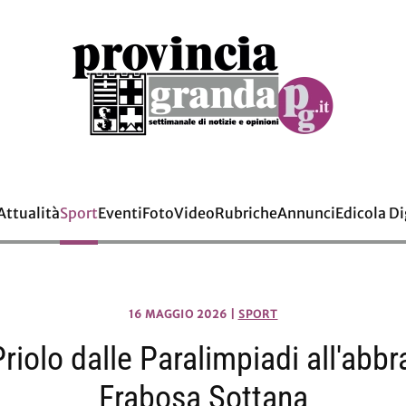
Attualità
Sport
Eventi
Foto
Video
Rubriche
Annunci
Edicola Di
16 MAGGIO 2026
|
SPORT
riolo dalle Paralimpiadi all'abbr
Frabosa Sottana