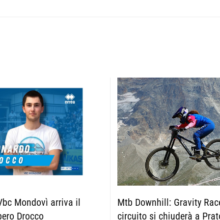
Mtb Downhill: Gravity Race
 Vbc Mondovì arriva il
circuito si chiuderà a Pra
bero Drocco