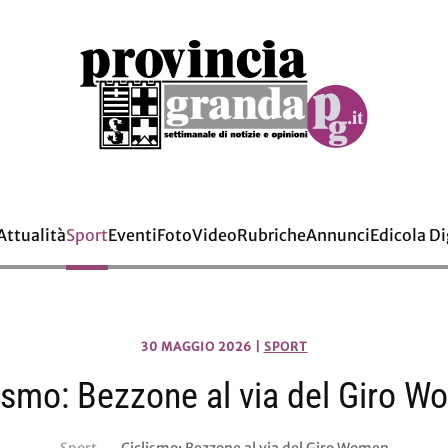
Attualità
Sport
Eventi
Foto
Video
Rubriche
Annunci
Edicola Di
30 MAGGIO 2026
|
SPORT
ismo: Bezzone al via del Giro 