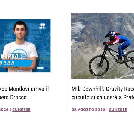
Mtb Downhill: Gravity Race
 Vbc Mondovì arriva il
circuito si chiuderà a Pra
bero Drocco
08 AGOSTO 2026
|
CUNEESE
2026
|
CUNEESE