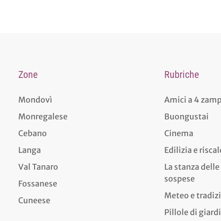
Zone
Rubriche
Mondovì
Amici a 4 zam
Monregalese
Buongustai
Cebano
Cinema
Langa
Edilizia e risc
Val Tanaro
La stanza delle
sospese
Fossanese
Meteo e tradiz
Cuneese
Pillole di giar