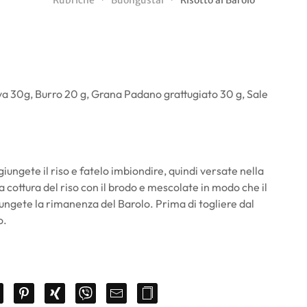
Rubriche
Buongustai
Risotto al Barolo
iva 30g, Burro 20 g, Grana Padano grattugiato 30 g, Sale
ggiungete il riso e fatelo imbiondire, quindi versate nella
a cottura del riso con il brodo e mescolate in modo che il
giungete la rimanenza del Barolo. Prima di togliere dal
o.