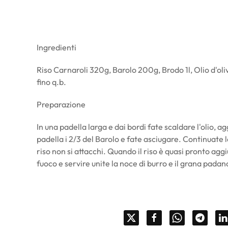
Ingredienti
Riso Carnaroli 320g, Barolo 200g, Brodo 1l, Olio d'ol
fino q.b.
Preparazione
In una padella larga e dai bordi fate scaldare l'olio, a
padella i 2/3 del Barolo e fate asciugare. Continuate l
riso non si attacchi. Quando il riso è quasi pronto ag
fuoco e servire unite la noce di burro e il grana padan