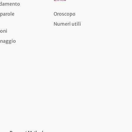
aldamento
 parole
Oroscopo
Numeri utili
ioni
dinaggio